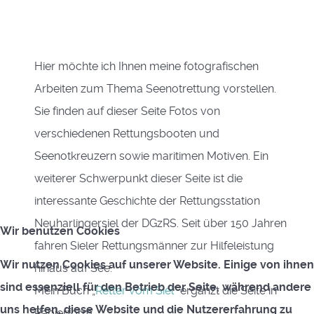
Hier möchte ich Ihnen meine fotografischen
Arbeiten zum Thema Seenotrettung vorstellen.
Sie finden auf dieser Seite Fotos von
verschiedenen Rettungsbooten und
Seenotkreuzern sowie maritimen Motiven. Ein
weiterer Schwerpunkt dieser Seite ist die
interessante Geschichte der Rettungsstation
Neuharlingersiel der DGzRS. Seit über 150 Jahren
Wir benutzen Cookies
fahren Sieler Rettungsmänner zur Hilfeleistung
Wir nutzen Cookies auf unserer Website. Einige von ihnen
hinaus auf See.
sind essenziell für den Betrieb der Seite, während andere
Mein Buch „
Retter vom Siel
“ ergänzt die Seite in
uns helfen, diese Website und die Nutzererfahrung zu
Papierform.