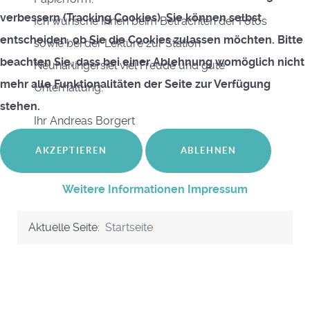
verbessern (Tracking Cookies). Sie können selbst
Ich wünsche Ihnen beim Betrachten der Fotos
entscheiden, ob Sie die Cookies zulassen möchten. Bitte
sowie bei der Lektüre zur Station
beachten Sie, dass bei einer Ablehnung womöglich nicht
Neuharlingersiel viel Freude und gute
mehr alle Funktionalitäten der Seite zur Verfügung
Unterhaltung.
stehen.
Ihr Andreas Borgert
AKZEPTIEREN
ABLEHNEN
Weitere Informationen
Impressum
Aktuelle Seite:
Startseite