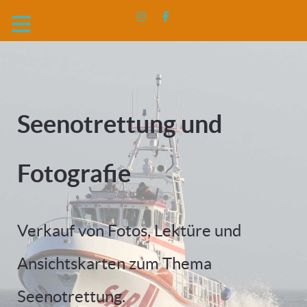
Seenotrettung und
Fotografie
Verkauf von Fotos, Lektüre und
Ansichtskarten zum Thema
Seenotrettung.