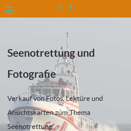
Seenotrettung und
Fotografie
Verkauf von Fotos, Lektüre und
Ansichtskarten zum Thema
Seenotrettung.