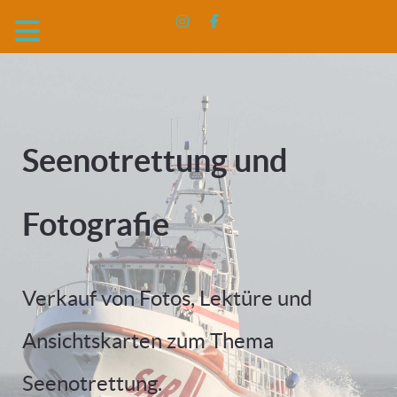
Seenotrettung und
Fotografie
Verkauf von Fotos, Lektüre und
Ansichtskarten zum Thema
Seenotrettung.