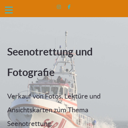
Seenotrettung und
Fotografie
Verkauf von Fotos, Lektüre und
Ansichtskarten zum Thema
Seenotrettung.