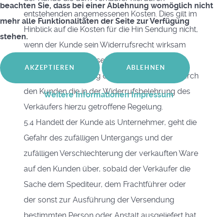
beachten Sie, dass bei einer Ablehnung womöglich nicht
entstehenden angemessenen Kosten. Dies gilt im
mehr alle Funktionalitäten der Seite zur Verfügung
Hinblick auf die Kosten für die Hin Sendung nicht,
stehen.
wenn der Kunde sein Widerrufsrecht wirksam
ausübt. Für die Rücksendekosten gilt bei
AKZEPTIEREN
ABLEHNEN
wirksamer Ausübung des Widerrufsrechts durch
den Kunden die in der Widerrufsbelehrung des
Weitere Informationen
Impressum
Verkäufers hierzu getroffene Regelung.
5.4 Handelt der Kunde als Unternehmer, geht die
Gefahr des zufälligen Untergangs und der
zufälligen Verschlechterung der verkauften Ware
auf den Kunden über, sobald der Verkäufer die
Sache dem Spediteur, dem Frachtführer oder
der sonst zur Ausführung der Versendung
bestimmten Person oder Anstalt ausgeliefert hat.