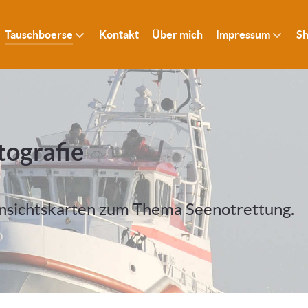
Tauschboerse
Kontakt
Über mich
Impressum
S
tografie
Ansichtskarten zum Thema Seenotrettung.