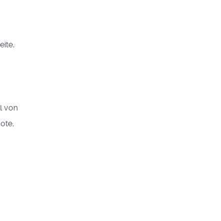
eite,
l von
ote,